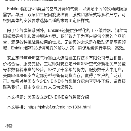
Enidine提供多种类型的空气弹簧和气囊，以满足不同的致动或隔振
需求。单层、双层和三层回旋波纹管、膜式和套管式等多种尺寸，可
根据具体的安装要求选择合适的末端固定器样式。
除了空气弹簧系列外，Enidine还提供多样化的工业缓冲器、钢丝绳
隔振器等吸能和缓冲解决方案。我们致力于为客户提供全面的产品组
合，满足各种挑战性应用的需求。无论您的需求是在致动还是隔振领
域，Enidine都可以提供可靠的解决方案，确保系统运行平稳、高效。
安立定ENIDINE空气弹簧由大连佰德工程技术有限公司专业销售，
价格合理、服务完备。工程师对安立定ENIDINE空气弹簧相关产品型
号参数有着丰富的经验，经过了十余年的努力，服务数千大中用户，
美国ENIDINE安立定部分型号备有现货库存，赢得了客户的广泛认
可。如需对美国安立定ENIDINE空气弹簧介绍内容更多了解，请直接
联系我们，将由专业工作人员为您解答。
本文标题：美国安立定ENIDINE空气弹簧介绍
本文链接：https://jshybf.cn/enidine/1334.html
标签: