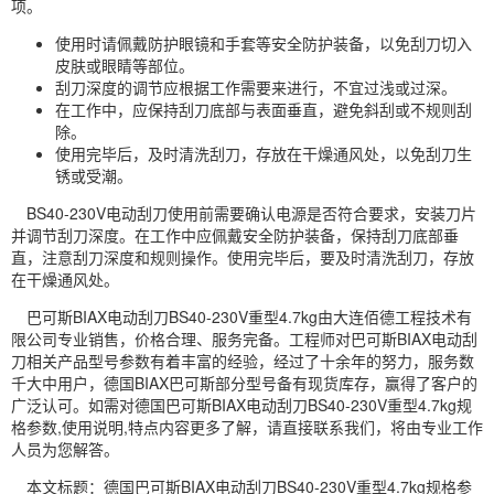
项。
使用时请佩戴防护眼镜和手套等安全防护装备，以免刮刀切入
皮肤或眼睛等部位。
刮刀深度的调节应根据工作需要来进行，不宜过浅或过深。
在工作中，应保持刮刀底部与表面垂直，避免斜刮或不规则刮
除。
使用完毕后，及时清洗刮刀，存放在干燥通风处，以免刮刀生
锈或受潮。
BS40-230V电动刮刀使用前需要确认电源是否符合要求，安装刀片
并调节刮刀深度。在工作中应佩戴安全防护装备，保持刮刀底部垂
直，注意刮刀深度和规则操作。使用完毕后，要及时清洗刮刀，存放
在干燥通风处。
巴可斯BIAX电动刮刀BS40-230V重型4.7kg由大连佰德工程技术有
限公司专业销售，价格合理、服务完备。工程师对巴可斯BIAX电动刮
刀相关产品型号参数有着丰富的经验，经过了十余年的努力，服务数
千大中用户，德国BIAX巴可斯部分型号备有现货库存，赢得了客户的
广泛认可。如需对德国巴可斯BIAX电动刮刀BS40-230V重型4.7kg规
格参数,使用说明,特点内容更多了解，请直接联系我们，将由专业工作
人员为您解答。
本文标题：德国巴可斯BIAX电动刮刀BS40-230V重型4.7kg规格参