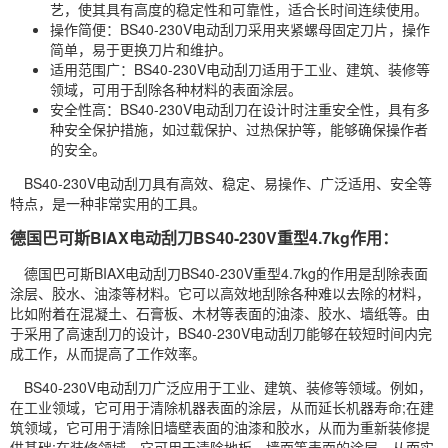
艺，使其具有高度的稳定性和可靠性，适合长时间连续使用。
操作简便：BS40-230V电动刮刀采用夹紧螺母固定刀片，操作
简单，易于更换刀片和维护。
适用范围广：BS40-230V电动刮刀适用于工业、建筑、装修等
领域，可用于刮除各种材料的表面涂层。
安全性高：BS40-230V电动刮刀在设计时注重安全性，具有多
种安全保护措施，如过载保护、过热保护等，能够确保操作者
的安全。
BS40-230V电动刮刀具有高效、稳定、易操作、广泛适用、安全等
特点，是一种非常实用的工具。
德国巴可斯BIAX电动刮刀BS40-230V重型4.7kg作用：
德国巴可斯BIAX电动刮刀BS40-230V重型4.7kg的作用是刮除表面
涂层、胶水、油漆等材料。它可以高效地刮除各种难以去除的材料，
比如附着在混凝土、石膏板、木材等表面的油漆、胶水、墙纸等。由
于采用了高速刮刀的设计，BS40-230V电动刮刀能够在较短时间内完
成工作，从而提高了工作效率。
BS40-230V电动刮刀广泛应用于工业、建筑、装修等领域。例如，
在工业领域，它可用于清除机器表面的涂层，从而延长机器寿命;在建
筑领域，它可用于清除旧墙壁表面的油漆和胶水，从而为重新装修提
供基础;在装修领域，它可用于清除地板、墙面等表面的涂层，从而实