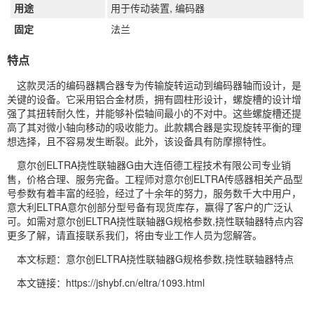
用途
用于传动装置,
编码器
固定
法兰
特点
这款灵活的编码器耦合器专为传输旋转运动到编码器轴而设计，是
关键的设备。它采用铝合金材质，拥有圆柱形设计，螺旋槽的设计增
强了其扭转耐久性，并能够补偿轴间最小的不对中。这些螺旋槽还提
高了其对微小轴向移动的吸收能力。此款耦合器是实现旋转平衡的理
想选择，且不容易发生断裂。此外，该设备具有防摩擦特性。
意尔创ELTRA挠性联轴器G由大连佰德工程技术有限公司专业销
售，价格合理、服务完备。工程师对意尔创ELTRA传感器相关产品型
号参数有着丰富的经验，经过了十余年的努力，服务数千大中用户，
意大利ELTRA意尔创部分型号备有现货库存，赢得了客户的广泛认
可。如需对意尔创ELTRA挠性联轴器G规格参数,挠性联轴器特点内容
更多了解，请直接联系我们，将由专业工作人员为您解答。
本文标题：意尔创ELTRA挠性联轴器G规格参数,挠性联轴器特点
本文链接：https://jshybf.cn/eltra/1093.html