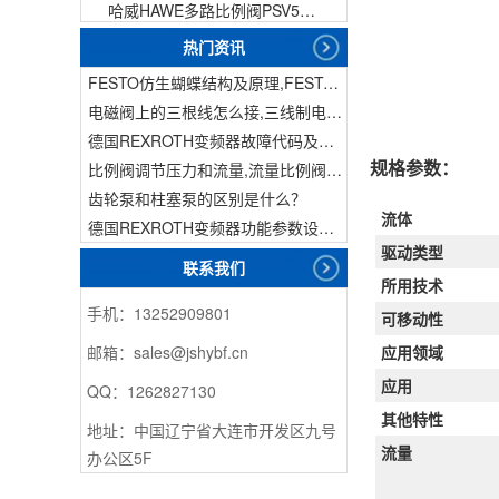
哈威HAWE多路比例阀PSV51-3
热门资讯
FESTO仿生蝴蝶结构及原理,FESTO仿生蝴蝶具有什么功能
电磁阀上的三根线怎么接,三线制电磁阀接线
德国REXROTH变频器故障代码及故障解决方法
规格参数：
比例阀调节压力和流量,流量比例阀的控制方法
齿轮泵和柱塞泵的区别是什么？
流体
德国REXROTH变频器功能参数设置与操作方法介绍。
驱动类型
联系我们
所用技术
手机：13252909801
可移动性
应用领域
邮箱：sales@jshybf.cn
应用
QQ：1262827130
其他特性
地址：中国辽宁省大连市开发区九号
流量
办公区5F