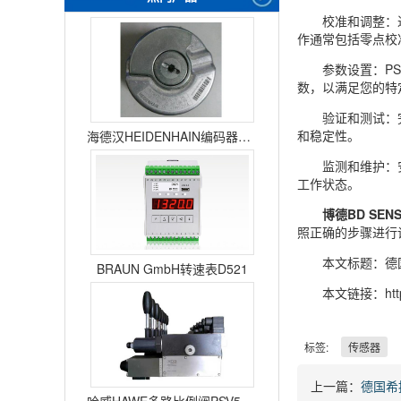
校准和调整：
作通常包括零点校
参数设置：P
数，以满足您的特
验证和测试：
和稳定性。
海德汉HEIDENHAIN编码器ERN1387204862S14-70
监测和维护：
工作状态。
博德BD SEN
照正确的步骤进行
本文标题：德国
BRAUN GmbH转速表D521
本文链接：http
标签:
传感器
上一篇：
德国希
哈威HAWE多路比例阀PSV51-3