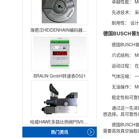
卓越性能： 
先进技术： 
耐用性： 设
海德汉HEIDENHAIN编码器ERN1387204862S14-70
德国BUSCH普
德国BUSC
爪式结构： 
运动过程： 
BRAUN GmbH转速表D521
气体压缩： 
无油操作： 
稳定性和可靠
通过这一先进
想选择。其可靠性
哈威HAWE多路比例阀PSV51-3
德国BUSC
需要高效真空抽取
热门资讯