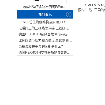
KIMO M
哈威HAWE多路比例阀PSV51-3
报告生成。正确的
热门资讯
FESTO仿生蝴蝶结构及原理,FESTO仿生蝴蝶具有什么功能
电磁阀上的三根线怎么接,三线制电磁阀接线
德国REXROTH变频器故障代码及故障解决方法
比例阀调节压力和流量,流量比例阀的控制方法
齿轮泵和柱塞泵的区别是什么？
德国REXROTH变频器功能参数设置与操作方法介绍。