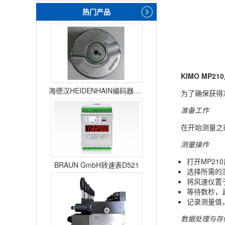
热门产品
KIMO MP
海德汉HEIDENHAIN编码器ERN1387204862S14-70
为了确保获得
准备工作
在开始测量之
测量操作
打开MP21
BRAUN GmbH转速表D521
选择所需的
将风速仪置
等待数秒，
记录测量值
数据处理与存