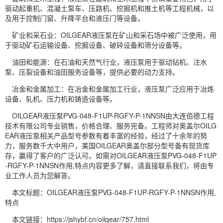
驱动起重机、混凝土泵车、压路机、挖掘机和推土机等工程机械，以
及用于控制门窗、升降平台和液压门等设备。
矿业和采石业：OILGEAR液压泵在矿山和采石场中被广泛使用，用
于驱动矿石运输设备、挖掘设备、破碎设备和筛分设备等。
油田和能源：在石油和天然气行业，液压泵用于驱动钻机、注水
泵、压裂设备和油田服务设备等，提供必要的动力支持。
冶金和金属加工：在冶金和金属加工行业，液压泵广泛应用于冶炼
设备、轧机、压力机和铸造设备等。
OILGEAR液压泵PVG-048-F1UP-RGFY-P-1NNSN由大连佰德工程
技术有限公司专业销售，价格合理、服务完备。工程师对奥盖尔OILG
EAR液压泵相关产品型号参数有着丰富的经验，经过了十余年的努
力，服务数千大中用户，美国OILGEAR奥盖尔部分型号备有现货库
存，赢得了客户的广泛认可。如需对OILGEAR液压泵PVG-048-F1UP
-RGFY-P-1NNSN作用,特点内容更多了解，请直接联系我们，将由专
业工作人员为您解答。
本文标题：OILGEAR液压泵PVG-048-F1UP-RGFY-P-1NNSN作用,
特点
本文链接：https://jshybf.cn/oilgear/757.html