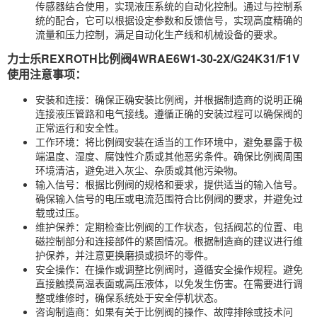
传感器结合使用，实现液压系统的自动化控制。通过与控制系
统的配合，它可以根据设定参数和反馈信号，实现高度精确的
流量和压力控制，满足自动化生产线和机械设备的要求。
力士乐REXROTH比例阀4WRAE6W1-30-2X/G24K31/F1V
使用注意事项：
安装和连接：确保正确安装比例阀，并根据制造商的说明正确
连接液压管路和电气接线。遵循正确的安装过程可以确保阀的
正常运行和安全性。
工作环境：将比例阀安装在适当的工作环境中，避免暴露于极
端温度、湿度、腐蚀性介质或其他恶劣条件。确保比例阀周围
环境清洁，避免进入灰尘、杂质或其他污染物。
输入信号：根据比例阀的规格和要求，提供适当的输入信号。
确保输入信号的电压或电流范围符合比例阀的要求，并避免过
载或过压。
维护保养：定期检查比例阀的工作状态，包括阀芯的位置、电
磁控制部分和连接部件的紧固情况。根据制造商的建议进行维
护保养，并注意更换磨损或损坏的零件。
安全操作：在操作或调整比例阀时，遵循安全操作规程。避免
直接触摸高温表面或高压液体，以免发生伤害。在需要进行调
整或维修时，确保系统处于安全停机状态。
咨询制造商：如果有关于比例阀的操作、故障排除或技术问