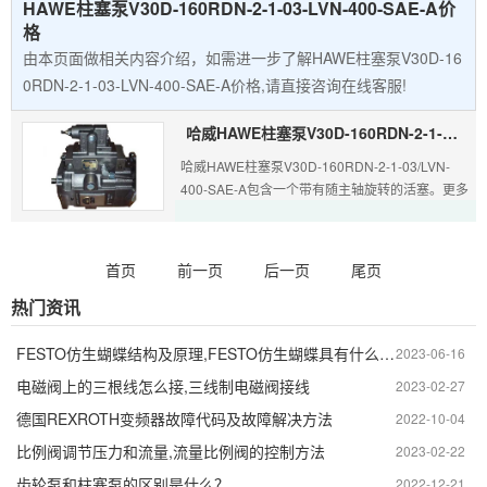
HAWE柱塞泵V30D-160RDN-2-1-03-LVN-400-SAE-A价
格
由本页面做相关内容介绍，如需进一步了解HAWE柱塞泵V30D-16
0RDN-2-1-03-LVN-400-SAE-A价格,请直接咨询在线客服!
哈威HAWE柱塞泵V30D-160RDN-2-1-03/LVN-400-SAE-A
哈威HAWE柱塞泵V30D-160RDN-2-1-03/LVN-
400-SAE-A包含一个带有随主轴旋转的活塞。更多
相关型号：V30D-140RDN-2-1-04/LSN-
400,V30D-045 RKV-1-1-02/LN-2-200,V30D-
095RKN-1-1-03/N-200,V30D-075RKN-1-1-02/N
首页
前一页
后一页
尾页
400,V30D-140 RDN-2-1-04/LVN,V30D-075
RKN-1-1-02/N-250,V30E-160RDN-1-0-01/LSN-
热门资讯
250等。
FESTO仿生蝴蝶结构及原理,FESTO仿生蝴蝶具有什么功能
2023-06-16
电磁阀上的三根线怎么接,三线制电磁阀接线
2023-02-27
德国REXROTH变频器故障代码及故障解决方法
2022-10-04
比例阀调节压力和流量,流量比例阀的控制方法
2023-02-22
齿轮泵和柱塞泵的区别是什么？
2022-12-21