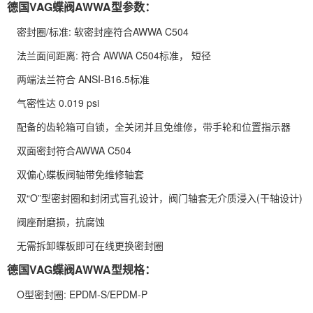
德国VAG蝶阀AWWA型参数：
密封圈/标准: 软密封座符合AWWA C504
法兰面间距离: 符合 AWWA C504标准， 短径
两端法兰符合 ANSI-B16.5标准
气密性达 0.019 psi
配备的齿轮箱可自锁，全关闭并且免维修，带手轮和位置指示器
双面密封符合AWWA C504
双偏心蝶板阀轴带免维修轴套
双“O”型密封圈和封闭式盲孔设计，阀门轴套无介质浸入(干轴设计)
阀座耐磨损，抗腐蚀
无需拆卸蝶板即可在线更换密封圈
德国VAG蝶阀AWWA型规格：
O型密封圈: EPDM-S/EPDM-P