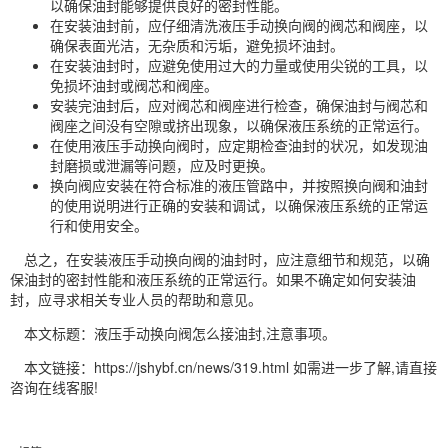
以确保油封能够提供良好的密封性能。
在安装油封前，应仔细清洗液压手动换向阀的阀芯和阀座，以
确保表面光洁，无杂质和污垢，避免损坏油封。
在安装油封时，应避免使用过大的力量或使用尖锐的工具，以
免损坏油封或阀芯和阀座。
安装完油封后，应对阀芯和阀座进行检查，确保油封与阀芯和
阀座之间没有空隙或挤出现象，以确保液压系统的正常运行。
在使用液压手动换向阀时，应定期检查油封的状况，如发现油
封磨损或泄漏等问题，应及时更换。
换向阀应安装在符合标准的液压管路中，并按照换向阀和油封
的使用说明进行正确的安装和调试，以确保液压系统的正常运
行和使用安全。
总之，在安装液压手动换向阀的油封时，应注意细节和规范，以确
保油封的密封性能和液压系统的正常运行。如果不确定如何安装油
封，应寻求相关专业人员的帮助和意见。
本文标题：液压手动换向阀怎么接油封,注意事项。
本文链接：https://jshybf.cn/news/319.html 如需进一步了解,请直接
咨询在线客服!