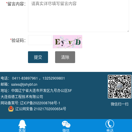
*
留言内容：
*
验证码：
提交
清除
电话： 0411-83897961 ，13252909801
邮箱：sales@jshybf.cn
地址：中国辽宁省大连市开发区九号办公区5F
大连佰德工程技术有限公司
网站备案号:
辽ICP备2022008768号-1
微信扫一扫
辽公网安备 21021702000654号
客服
微信
电话