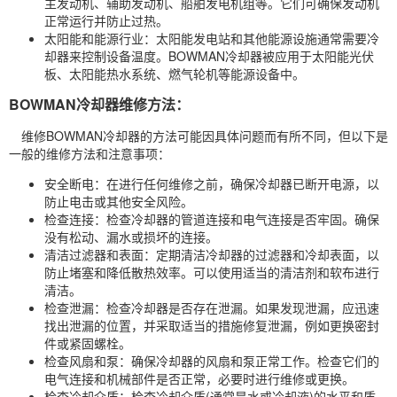
主发动机、辅助发动机、船舶发电机组等。它们可确保发动机
正常运行并防止过热。
太阳能和能源行业：太阳能发电站和其他能源设施通常需要冷
却器来控制设备温度。BOWMAN冷却器被应用于太阳能光伏
板、太阳能热水系统、燃气轮机等能源设备中。
BOWMAN冷却器维修方法：
维修BOWMAN冷却器的方法可能因具体问题而有所不同，但以下是
一般的维修方法和注意事项：
安全断电：在进行任何维修之前，确保冷却器已断开电源，以
防止电击或其他安全风险。
检查连接：检查冷却器的管道连接和电气连接是否牢固。确保
没有松动、漏水或损坏的连接。
清洁过滤器和表面：定期清洁冷却器的过滤器和冷却表面，以
防止堵塞和降低散热效率。可以使用适当的清洁剂和软布进行
清洁。
检查泄漏：检查冷却器是否存在泄漏。如果发现泄漏，应迅速
找出泄漏的位置，并采取适当的措施修复泄漏，例如更换密封
件或紧固螺栓。
检查风扇和泵：确保冷却器的风扇和泵正常工作。检查它们的
电气连接和机械部件是否正常，必要时进行维修或更换。
检查冷却介质：检查冷却介质(通常是水或冷却液)的水平和质