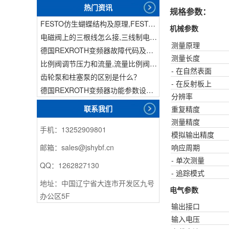
热门资讯
规格参数：
FESTO仿生蝴蝶结构及原理,FESTO仿生蝴蝶具有什么功能
机械参数
电磁阀上的三根线怎么接,三线制电磁阀接线
测量原理
德国REXROTH变频器故障代码及故障解决方法
测量长度
比例阀调节压力和流量,流量比例阀的控制方法
- 在自然表面
齿轮泵和柱塞泵的区别是什么？
- 在反射板上
德国REXROTH变频器功能参数设置与操作方法介绍。
分辨率
联系我们
重复精度
测量精度
手机：13252909801
模拟输出精度
响应周期
邮箱：sales@jshybf.cn
- 单次测量
QQ：1262827130
- 追踪模式
地址：中国辽宁省大连市开发区九号
电气参数
办公区5F
输出接口
输入电压