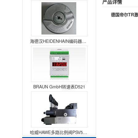
产品详情
德国帝尔TR激
海德汉HEIDENHAIN编码器ERN1387204862S14-70
BRAUN GmbH转速表D521
哈威HAWE多路比例阀PSV51-3