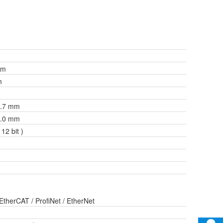
 m
m
0.7 mm
3.0 mm
2 bit )
 EtherCAT / ProfiNet / EtherNet