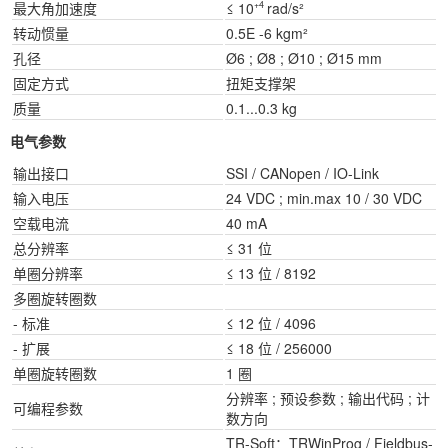
最大角加速度
≤ 10
rad/s²
+4
转动惯量
0.5E -6 kgm²
孔径
Ø6 ; Ø8 ; Ø10 ; Ø15 mm
固定方式
扭矩支撑架
质量
0.1...0.3 kg
电气参数
输出接口
SSI / CANopen / IO-Link
输入电压
24 VDC ; min.max 10 / 30 VDC
空载电流
40 mA
总分辨率
≤ 31 位
单圈分辨率
≤ 13 位 / 8192
多圈旋转圈数
- 标准
≤ 12 位 / 4096
- 扩展
≤ 18 位 / 256000
单圈旋转圈数
1 圈
分辨率 ; 预设参数 ; 输出代码 ; 计
可编程参数
数方向
TR-Soft：TRWinProg / Fieldbus-