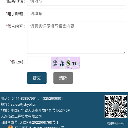
*
联系电话：
*
电子邮箱：
*
留言内容：
*
验证码：
提交
清除
电话： 0411-83897961 ，13252909801
邮箱：sales@jshybf.cn
地址：中国辽宁省大连市开发区九号办公区5F
大连佰德工程技术有限公司
网站备案号:
辽ICP备2022008768号-1
微信扫一扫
辽公网安备 21021702000654号