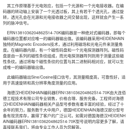
其工作原理基于光电效应，包括一个光源和一个光电接收器。在编
码器的转动轴上安装了一个光透过板，其上有若干个透光孔，通过旋
转，透光孔会在光源和光电接收器之间交替出现，这样就会产生一系
列的脉冲信号。
ERN1381036204862S14-70K编码器是一种绝对式编码器，即每个
编码器位置都对应唯一的编码器输出值。该编码器采用HEIDENHAIN
独特的Magnetic Encoders技术，通过利用磁场和光电元件来测量角
度。在编码器内部，有一个磁性码盘和一个光电探测器阵列。磁性码
盘是由一系列的磁性条纹组成，而光电探测器阵列则用于测量这些磁
性条纹。通过将每个磁性条纹的位置与其二进制码相对应，就可以生
成唯一的编码器输出值。
此编码器输出Sine/Cosine接口信号，其测量精度高，可靠性好，适
用于高速旋转和高分辨率角度测量的应用。
海德汉HEIDENHAIN编码器ERN1381036204862S14-70K由大连佰
德工程技术有限公司专业销售，价格合理、服务完备。工程师对海德
汉HEIDENHAIN编码器相关产品型号参数有着丰富的经验，经过了十
余年的努力，服务数千大中用户，德国HEIDENHAIN海德汉部分型号
备有现货库存，赢得了客户的广泛认可。如需对德国海德汉HEIDENH
AIN编码器ERN1381036204862S14-70K型号说明内容更多了解，请
直接联系我们，将由专业工作人员为您解答。