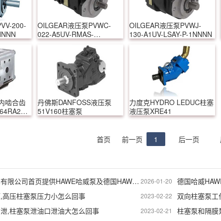
V-200-
OILGEAR液压泵PVWC-
OILGEAR液压泵PVWJ-
NNNN
022-A5UV-RMAS-
130-A1UV-LSAY-P-1NNNN
MSNNNN
E内啮合齿
丹佛斯DANFOSS液压泵
力度克HYDRO LEDUC柱塞
4RA23-
51V160柱塞泵
液压泵XRE41
首页
前一页
1
后一页
大连佰德工程技术有限公司首页提供HAWE哈威泵及德国HAWE比例阀
德国哈威HA
2026-01-20
,高压柱塞泵压力小怎么回事
双向柱塞泵工
2023-02-22
泄,柱塞泵泄油口泄油大怎么回事
柱塞泵和隔膜
2023-02-21