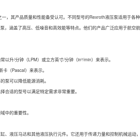
品牌之一，其产品质量和性能备受认可。不同型号的Rexroth液压泵适用
的液压泵，涵盖了高压、低噪音和高效能等特点。他们的产品广泛应用于航空
升/分钟（LPM）或立方英寸/分钟（in³/min）来表示。
卡（Pascal）来表示。
率的泵可以降低能源消耗。
选择合适的型号以满足特定需求非常重要。
领域中的重要性。
压缸、液压马达和其他液压执行元件。它还用于传递力量和控制机械运动