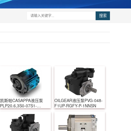
搜索
凯斯帕CASAPPA液压泵
OILGEAR液压泵PVG-048-
PLP20.6,3S0-07S1-
F1UP-RGFY-P-1NNSN
LOF/OC-S7-N-EL-FS