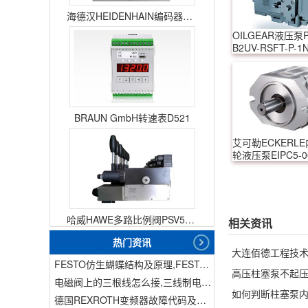
海德汉HEIDENHAIN编码器ERN1387204862S14-70
OILGEAR液压泵PV
B2UV-RSFT-P-1
BRAUN GmbH转速表D521
艾可勒ECKERL
轮液压泵EIPC5-06
1x
哈威HAWE多路比例阀PSV51-3
相关资讯
热门资讯
FESTO仿生蝴蝶结构及原理,FESTO仿生蝴蝶具有什么功能
高压柱塞泵不起压
电磁阀上的三根线怎么接,三线制电磁阀接线
如何判断柱塞泵内
德国REXROTH变频器故障代码及故障解决方法