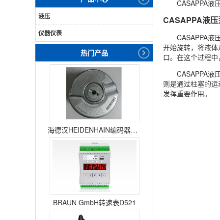
CASAPP
液压
CASAPPA液
仪器仪表
CASAPP
开始旋转，将液体
热门产品
口。在这个过程中
CASAPP
则是通过柱塞的运
发挥重要作用。
海德汉HEIDENHAIN编码器ERN1387204862S14-70
BRAUN GmbH转速表D521