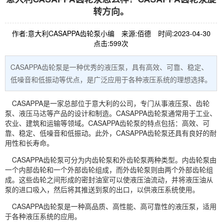
转方向。
作者:意大利CASAPPA齿轮泵小编
来源:佰德
时间:2023-04-30
点击:599次
CASAPPA齿轮泵是一种优秀的液压泵，具有高效、可靠、稳定、
低噪音和低振动等优点，是广泛应用于各种液压系统的理想选择。
CASAPPA
是一家总部位于意大利的公司，专门从事
液压泵
、
齿轮
泵
、液压
马达
等产品的设计和制造。CASAPPA齿轮泵通常用于工业、
农业、建筑和运输等领域。CASAPPA齿轮泵的特点包括：高效、可
靠、稳定、低噪音和低振动。此外，CASAPPA齿轮泵还具有良好的耐
用性和长寿命。
CASAPPA齿轮泵可分为内齿轮泵和外齿轮泵两种类型。内齿轮泵由
一个内部齿轮和一个外部齿轮组成，而外齿轮泵则由两个外部齿轮组
成。这些齿轮之间形成的密封油室可以使液压油流动，并将液压油从
泵的进口吸入，然后将其推送到泵的出口，以供液压系统使用。
CASAPPA齿轮泵是一种高品质、高性能、高可靠性的液压泵，适用
于各种液压系统的应用。