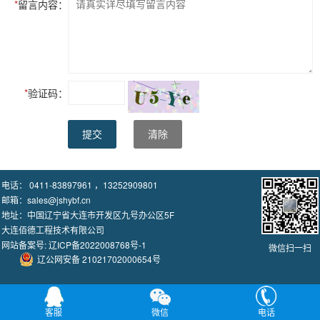
*
留言内容：
*
验证码：
提交
清除
电话： 0411-83897961 ，13252909801
邮箱：sales@jshybf.cn
地址：中国辽宁省大连市开发区九号办公区5F
大连佰德工程技术有限公司
网站备案号:
辽ICP备2022008768号-1
微信扫一扫
辽公网安备 21021702000654号
客服
微信
电话