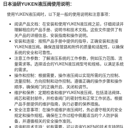
日本油研YUKEN液压阀使用说明：
使用YUKEN液压阀时，以下是一般的使用说明和注意事项：
阅读产品文档：在安装和使用YUKEN液压阀之前，仔细阅读并
理解相应的产品手册、说明书和技术文档。这些文件提供了有
关产品的详细信息、安装指南和操作说明。
安装和连接：按照产品手册中提供的指导，正确安装和连接
YUKEN液压阀。确保连接管路和附件的质量和适配性，以确保
系统的安全和可靠性。
注意工作参数：了解液压系统的工作参数，例如压力范围、流
量需求等。选择适合的YUKEN液压阀型号和规格，以满足系统
的需求。
操作和控制：根据需要，操作液压阀以实现所需的压力控制、
流量控制、方向控制和动作控制。遵循正确的操作步骤和操作
顺序，确保阀门的正确开启、关闭和调节。
维护和保养：定期检查和维护YUKEN液压阀，包括清洁阀体、
阀芯和密封部件，并检查阀门的密封性和正常工作状态。根据
产品手册提供的维护指南，执行必要的保养措施。
安全注意事项：在操作或维护液压阀时，务必遵守相关的安全
规定和操作规程。确保在工作过程中佩戴适当的个人防护装
备，并遵循相关的安全操作准则。
咨询和技术支持：如有需要，可以咨询YUKEN的技术支持团队