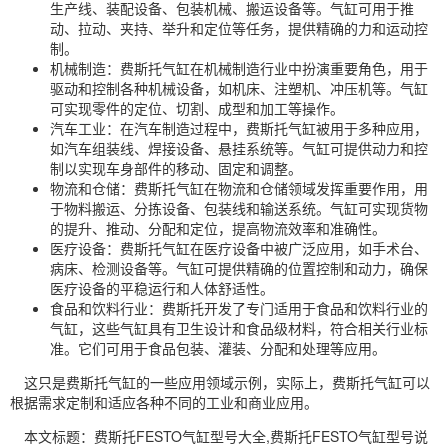
生产线、装配设备、包装机械、搬运设备等。气缸可用于推
动、拉动、夹持、举升和定位等任务，提供精确的力和运动控
制。
机械制造：费斯托气缸在机械制造行业中扮演重要角色，用于
驱动和控制各种机械设备，如机床、注塑机、冲压机等。气缸
可实现零件的定位、切割、成型和加工等操作。
汽车工业：在汽车制造过程中，费斯托气缸被用于多种应用，
如汽车组装线、焊接设备、悬挂系统等。气缸可提供动力和控
制以实现车身部件的移动、固定和调整。
物流和仓储：费斯托气缸在物流和仓储领域发挥重要作用，用
于物料搬运、分拣设备、包装线和输送系统。气缸可实现货物
的提升、推动、分配和定位，提高物流效率和准确性。
医疗设备：费斯托气缸在医疗设备中被广泛应用，如手术台、
病床、检测设备等。气缸可提供精确的位置控制和动力，确保
医疗设备的平稳运行和人体舒适性。
食品和饮料行业：费斯托开发了专门适用于食品和饮料行业的
气缸，这些气缸具有卫生设计和食品级材料，符合相关行业标
准。它们可用于食品包装、灌装、分配和处理等应用。
这只是费斯托气缸的一些应用领域示例，实际上，费斯托气缸可以
根据需求定制和适应各种不同的工业和商业应用。
本文标题：费斯托FESTO气缸型号大全,费斯托FESTO气缸型号说