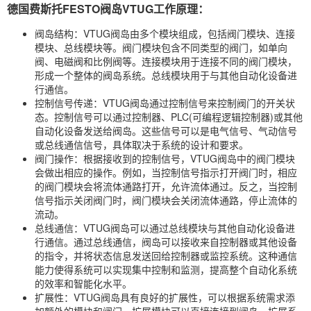
德国费斯托FESTO阀岛VTUG工作原理：
阀岛结构：VTUG阀岛由多个模块组成，包括阀门模块、连接
模块、总线模块等。阀门模块包含不同类型的阀门，如单向
阀、电磁阀和比例阀等。连接模块用于连接不同的阀门模块，
形成一个整体的阀岛系统。总线模块用于与其他自动化设备进
行通信。
控制信号传递：VTUG阀岛通过控制信号来控制阀门的开关状
态。控制信号可以通过控制器、PLC(可编程逻辑控制器)或其他
自动化设备发送给阀岛。这些信号可以是电气信号、气动信号
或总线通信信号，具体取决于系统的设计和要求。
阀门操作：根据接收到的控制信号，VTUG阀岛中的阀门模块
会做出相应的操作。例如，当控制信号指示打开阀门时，相应
的阀门模块会将流体通路打开，允许流体通过。反之，当控制
信号指示关闭阀门时，阀门模块会关闭流体通路，停止流体的
流动。
总线通信：VTUG阀岛可以通过总线模块与其他自动化设备进
行通信。通过总线通信，阀岛可以接收来自控制器或其他设备
的指令，并将状态信息发送回给控制器或监控系统。这种通信
能力使得系统可以实现集中控制和监测，提高整个自动化系统
的效率和智能化水平。
扩展性：VTUG阀岛具有良好的扩展性，可以根据系统需求添