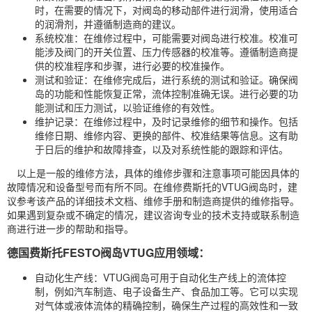
时，在需要的情况下，对阀岛的移动部件进行润滑，使用适合
的润滑剂，并遵循制造商的建议。
系统校准：在维修过程中，可能需要对阀岛进行校准。校准可
能涉及阀门的开关位置、压力传感器的校准等。遵循制造商提
供的校准程序和步骤，进行必要的校准操作。
测试和验证：在维修完成后，进行系统的测试和验证。确保阀
岛的功能和性能恢复正常，流体控制准确无误。进行必要的功
能测试和压力测试，以验证维修的有效性。
维护记录：在维修过程中，及时记录维修的细节和操作。包括
维修日期、维修内容、更换的部件、校准结果等信息。这有助
于日后的维护和故障排查，以及对系统性能的跟踪和评估。
以上是一般的维修方法，具体的维修步骤和注意事项可能因具体的
故障情况和设备型号而有所不同。在维修费斯托的VTUG阀岛时，建
议参考该产品的详细技术文档、维修手册和制造商提供的维修指导。
如果遇到复杂或不确定的情况，建议咨询专业的技术支持或联系制造
商进行进一步的帮助和指导。
德国费斯托FESTO阀岛VTUG应用领域：
自动化生产线：VTUG阀岛可用于自动化生产线上的流体控
制，例如汽车制造、电子设备生产、食品加工等。它可以实现
对气体或液体流体的精确控制，确保生产过程的高效性和一致