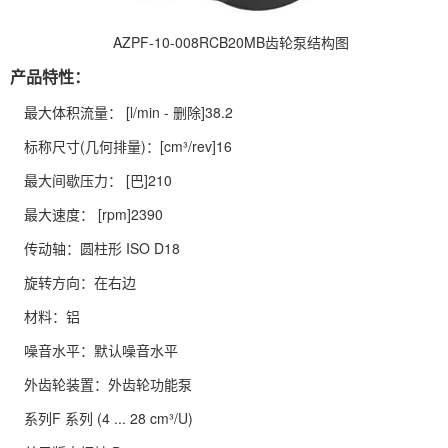
AZPF-10-008RCB20MB齿轮泵结构图
产品特性：
最大体积流量： [l/min - 删除]38.2
标称尺寸(几何排量)：[cm³/rev]16
最大间歇压力： [巴]210
最大速度： [rpm]2390
传动轴：圆柱形 ISO D18
旋转方向：在右边
材料：铝
噪音水平：默认噪音水平
外齿轮装置：外齿轮功能泵
系列F 系列 (4 ... 28 cm³/U)