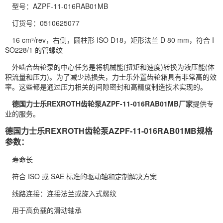
型号：AZPF-11-016RAB01MB
订货号：0510625077
16 cm³/rev，右侧，圆柱形 ISO D18，矩形法兰 D 80 mm，符合 I
SO228/1 的管螺纹
外啮合
齿轮泵
的中心任务是将机械能(扭矩和速度)转换为液压能(体
积流量和压力)。为了减少热损失，力士乐外置齿轮箱具有非常高的效
率。这些都是通过压力相关的间隙密封和高精度制造技术实现的。
德国力士乐
REXROTH
齿轮泵AZPF-11-016RAB01MB厂家
提供专
业的服务。
德国力士乐REXROTH齿轮泵AZPF-11-016RAB01MB规格
参数：
寿命长
符合 ISO 或 SAE 标准的驱动轴和定制解决方案
线路连接：连接法兰或旋入式螺纹
用于高负载的滑动轴承