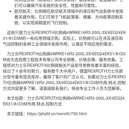
们可以确保汽车系统的安全性、性能和可靠性。
航空航天：比例阀在航空航天领域中的液压和气动系统中发挥
着关键作用。它们可用于飞机起落架、襟翼、方向舵等控制系
统，以实现高精度的飞行控制。
这些只是力士乐REXROTH比例阀4WRKE16R3-200L-3X/6EG24EK
31/A1D3M的一些应用领域示例。实际上，比例阀可以在涉及液压和
气动控制的各种工业领域中发挥作用，以满足不同应用的需求。
力士乐REXROTH比例阀4WRKE16R3-200L-3X/6EG24EK31/A1D3
M由大连佰德工程技术有限公司专业销售，价格合理、服务完备。工
程师对力士乐REXROTH比例阀相关产品型号参数有着丰富的经验，
经过了十余年的努力，服务数千大中用户，德国REXROTH力士乐部
分型号备有现货库存，赢得了客户的广泛认可。如需对力士乐REXRO
TH比例阀4WRKE16R3-200L-3X/6EG24EK31/A1D3M作用,特点,控制
方式内容更多了解，请直接联系我们，将由专业工作人员为您解答。
本文标题：力士乐REXROTH比例阀4WRKE16R3-200L-3X/6EG24
EK31/A1D3M作用,特点,控制方式
本文链接：https://jshybf.cn/rexroth/750.html