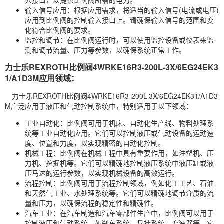
入接口，以提供比例阀所需的电力。
输入信号应用：根据应用需求，将适当的输入信号(电流或电压)
应用到比例阀的控制输入接口上。请确保输入信号的范围和变
化符合比例阀的要求。
监控和调节：在比例阀运行时，可以使用监控设备或仪表来监
测和调节流量、压力等参数，以确保系统正常工作。
力士乐REXROTH比例阀4WRKE16R3-200L-3X/6EG24EK3
1/A1D3M应用领域：
力士乐REXROTH比例阀4WRKE16R3-200L-3X/6EG24EK31/A1D3
M广泛应用于液压和气动控制系统中，特别适用于以下领域：
工业自动化：比例阀可用于机床、自动化生产线、物料处理系
统等工业自动化应用。它们可以控制液压或气动设备的运动速
度、位置和力度，以实现精密的自动化控制。
机械工程：比例阀在机械工程中具有重要作用，如注塑机、压
力机、挖掘机等。它们可以精确地控制液压系统中液压缸或液
压马达的运行参数，以实现机械设备的高效运行。
流程控制：比例阀可用于流程控制领域，例如化工工艺、石油
和天然气工业、水处理系统等。它们可以精确地调节介质的流
量和压力，以确保流程的稳定性和精确性。
汽车工业：在汽车制造和汽车零部件生产中，比例阀可以用于
控制液压和气动系统，如刹车系统、悬挂系统、变速器等。它