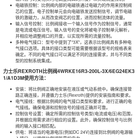
电磁铁控制：比例阀内部的电磁铁通过电磁力的作用来控制阀
芯的位置。电子控制单元会向电磁铁发送控制信号，调节电磁
铁的激磁力，从而改变阀芯的位置，进而控制流体的流量。
输入信号控制：比例阀接收一个输入信号作为控制信号，通常
是电流或电压信号。输入信号的变化将被电子控制单元解析，
并相应地调整阀口的开度，以实现所需的流量控制。
多种电气接口：型号中提到了"3X"，这表示比例阀具有多种电
气接口选项。具体的接口类型可能需要根据该型号的规格表来
确定。不同的电气接口可以满足不同的连接需求，并与不同类
型的控制系统集成。
力士乐REXROTH比例阀4WRKE16R3-200L-3X/6EG24EK3
1/A1D3M使用方法：
安装：将比例阀正确地安装在液压或气动系统中。确保连接管
路正确连接，并遵循力士乐(Rexroth)提供的安装指南和要求。
电气接线：根据比例阀的电气接口类型和要求，进行正确的电
气接线。确保电源和控制信号的接线正确并可靠。
控制信号设置：确定所需的控制信号类型(电流或电压)和范围，
并根据应用需求进行相应的设置。此外，确保控制信号与比例
阀的输入接口相匹配。
供电：将适当的电源电压(例如DC 24V)连接到比例阀的电源输