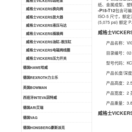
威格士VICKERS齿轮泵
纸、金属成型、塑
威格士VICKERS换向阀
-P15-T12
包含可编
ISO-5 尺寸，额定流量
威格士VICKERS放大器
(5,075 psi) 额定
威格士VICKERS液压马达
威格士VICKERS
威格士VICKERS插装阀
威格士VICKERS油缸-液压缸
产品名称：VICK
威格士VICKERS电磁阀线圈
目录编号：02-
威格士VICKERS压力开关
型号代码：KCG-3
德国HAWE哈威
产品长度/深度：
德国REXROTH力士乐
产品高度：2.5
英国BOWMAN
产品宽度：2 
西班牙INTEVA因特威
产品重量：3.8
德国ARI艾瑞
威格士VICKERS
德国VAG
德国HONSBERG豪斯派克