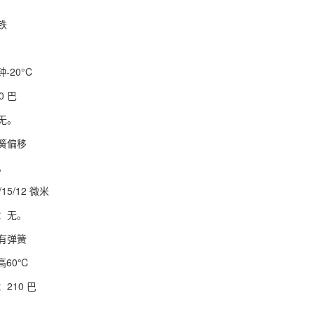
铁
-20°C
0 巴
无。
簧偏移
。
15/12 微米
：无。
有弹簧
高60℃
210 巴