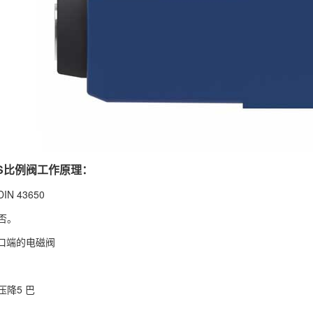
RS比例阀工作原理：
N 43650
否。
口端的
电磁阀
降5 巴