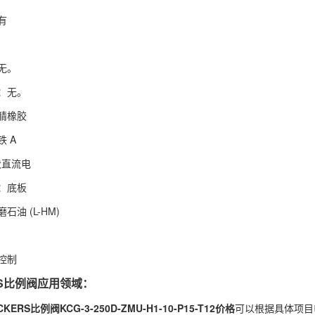
有
无。
：无。
腈橡胶
 A
伏直流电
：底板
油 (L-HM)
控制
RS比例阀应用领域：
ERS比例阀KCG-3-250D-ZMU-H1-10-P15-T12价格
可以根据具体项目