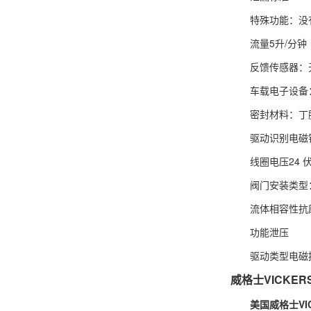
特殊功能：没
流量5升/分钟
反馈传感器：
车载电子设备
密封材料：丁
驱动识别电磁铁
线圈电压24 
阀门安装类型
流体相容性抗磨石
功能泄压
驱动类型电磁
威格士VICKE
美国威格士VICK