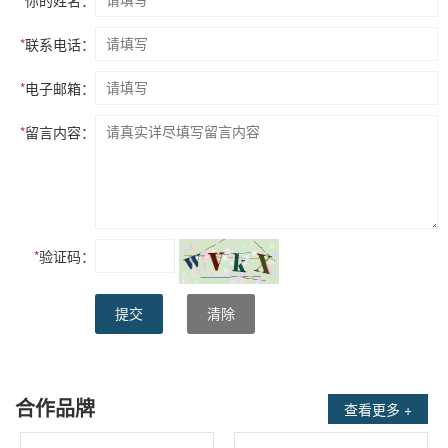
是什么牌子？小编接下来给您介绍。...
美国威格士柱塞泵价格怎么样？
*
联系电话：
美国威格士柱塞泵产生液体运动或流动：它不产生压力。它产
生压力发展所需的流量，压力是系统中流体流动阻力的函数。
*
电子邮箱：
美国威格士柱塞泵价格怎么样？小编通过这篇文章为您介
绍。...
*
留言内容：
*
验证码：
提交
清除
合作品牌
查看更多 +