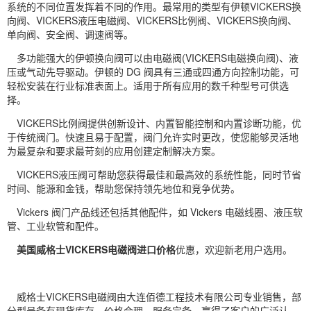
系统的不同位置发挥着不同的作用。最常用的类型有伊顿VICKERS换
向阀、VICKERS液压电磁阀、VICKERS比例阀、VICKERS换向阀、
单向阀、安全阀、调速阀等。
多功能强大的伊顿换向阀可以由电磁阀(VICKERS电磁换向阀)、液
压或气动先导驱动。伊顿的 DG 阀具有三通或四通方向控制功能，可
轻松安装在行业标准表面上。适用于所有应用的数千种型号可供选
择。
VICKERS比例阀提供创新设计、内置智能控制和内置诊断功能，优
于传统阀门。快速且易于配置，阀门允许实时更改，使您能够灵活地
为最复杂和要求最苛刻的应用创建定制解决方案。
VICKERS液压阀可帮助您获得最佳和最高效的系统性能，同时节省
时间、能源和金钱，帮助您保持领先地位和竞争优势。
Vickers 阀门产品线还包括其他配件，如 Vickers 电磁线圈、液压软
管、工业软管和配件。
美国威格士VICKERS电磁阀进口价格
优惠，欢迎新老用户选用。
威格士VICKERS电磁阀由大连佰德工程技术有限公司专业销售，部
分型号备有现货库存。价格合理、服务完备，赢得了客户的广泛认