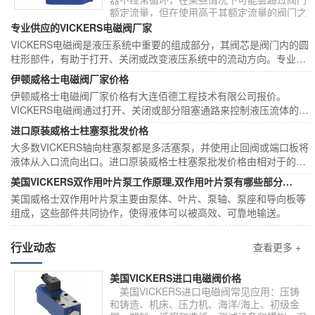
额定流量，但在使用高于其额定流量的阀门之
前，请务必咨询制造商。辽宁VICKERS液压
专业供应的VICKERS电磁阀厂家
阀厂家推荐大连佰德工程技术有限公司。
VICKERS电磁阀是液压系统中重要的组成部分，其阀芯是阀门内的圆
柱形部件，有助于打开、关闭或改变液压系统中的流动方向。专业供
应的VICKERS电磁阀厂家选择大连佰德工程技术有限公司。
伊顿威格士电磁阀厂家价格
伊顿威格士电磁阀厂家价格有大连佰德工程技术有限公司报价。
VICKERS电磁阀通过打开、关闭或部分阻塞通路来控制液压流体的流
动。线圈可用作阀门中的执行器，用于控制流量、限制系统压力或控
进口原装威格士柱塞泵批发价格
制方向。
大多数VICKERS轴向柱塞泵都是多活塞泵，并使用止回阀或端口板将
液体从入口流向出口。进口原装威格士柱塞泵批发价格由相对于的型
号和采用的项目综合决定。小编通过文本为您做解答。
美国VICKERS双作用叶片泵工作原理,双作用叶片泵有哪些部分组成
美国威格士双作用叶片泵主要由泵体、叶片、泵轴、泵座和导向板等
组成，这些部件共同协作，使得液体可以被高效、可靠地输送。
行业动态
查看更多 +
美国VICKERS进口电磁阀价格
美国VICKERS进口电磁阀常见应用：压铸
和铸造、机床、压力机、海洋/海上、初级金