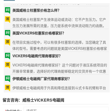
美国威格士柱塞泵价格怎么样？
美国威格士柱塞泵产生液体运动或流动：它不产生压力。它产
生压力发展所需的流量，压力是系统中流体流动阻力的函数。
美国威格士柱塞泵价格怎么样？小编通过这篇文章为您介
美国VICKERS柱塞泵价格哪家好？
绍。...
在项目实施过程中，可以有很多柱塞泵的选择，当您确定了具
体的型号。需要考虑的问题就是美国VICKERS柱塞泵价格哪家
好？小编推荐大连佰德工程技术有限公司。我司经验丰富，价
VICKERS电磁阀代理商哪家好？
格优惠。...
VICKERS电磁阀代理商哪家好？这个问题对于液压系统项目的
开展非常重要，选择好的代理商能够稳定的交货并有一个优惠
价格。大连佰德工程技术有限公司为你介绍如何选择代理
伊顿威格士电磁阀厂家代理商哪家好？
商。...
伊顿威格士电磁阀用于升高和降低连接到斗式卡车的臂和平台
或者驱动泵，马达或油缸运动。二通液压电磁阀较为常见，也
有设计成三通或更多通口的电磁阀类型。伊顿威格士电磁阀厂
VICKERS是什么牌子？
家代理商哪家好？接下来小编为您介绍。...
留言咨询：威格士VICKERS电磁阀
VICKERS凭借遍布全球的制造和设计基地，我们“说您的语
言”。我们的工程师了解您的系统需求以及地区差异。VICKERS
*
你的姓名：