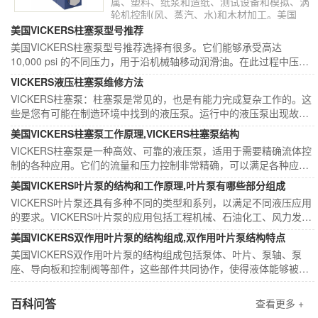
属、塑料、纸浆和造纸、测试设备和模拟、涡
轮机控制(风、蒸汽、水)和木材加工。美国
VICKERS进口电磁阀价格采取区间价，由销
美国VICKERS柱塞泵型号推荐
售工程师根据具体型号报价。
美国VICKERS柱塞泵型号推荐选择有很多。它们能够承受高达
美国VICKERS柱塞泵价格哪家好？
10,000 psi 的不同压力，用于沿机械轴移动润滑油。在此过程中压力
会增加并迫使流体通过泵，由于活塞运动而产生压力。
VICKERS液压柱塞泵维修方法
在项目实施过程中，可以有很多柱塞泵的选择，当您确定了具
VICKERS柱塞泵：柱塞泵是常见的，也是有能力完成复杂工作的。这
体的型号。需要考虑的问题就是美国VICKERS柱塞泵价格哪家
些是您有可能在制造环境中找到的液压泵。运行中的液压泵出现故
好？小编推荐大连佰德工程技术有限公司。我司经验丰富，价
VICKERS电磁阀代理商哪家好？
障，需要了解VICKERS液压柱塞泵维修方法，及时的进行修复。
美国VICKERS柱塞泵工作原理,VICKERS柱塞泵结构
格优惠。...
VICKERS柱塞泵是一种高效、可靠的液压泵，适用于需要精确流体控
VICKERS电磁阀代理商哪家好？这个问题对于液压系统项目的
制的各种应用。它们的流量和压力控制非常精确，可以满足各种应用
开展非常重要，选择好的代理商能够稳定的交货并有一个优惠
的要求。
美国VICKERS叶片泵的结构和工作原理,叶片泵有哪些部分组成
价格。大连佰德工程技术有限公司为你介绍如何选择代理
伊顿威格士电磁阀厂家代理商哪家好？
VICKERS叶片泵还具有多种不同的类型和系列，以满足不同液压应用
商。...
的要求。VICKERS叶片泵的应用包括工程机械、石油化工、风力发
伊顿威格士电磁阀用于升高和降低连接到斗式卡车的臂和平台
电、水利工程等领域。
或者驱动泵，马达或油缸运动。二通液压电磁阀较为常见，也
美国VICKERS双作用叶片泵的结构组成,双作用叶片泵结构特点
有设计成三通或更多通口的电磁阀类型。伊顿威格士电磁阀厂
美国​VICKERS双作用叶片泵的结构组成包括泵体、叶片、泵轴、泵
VICKERS是什么牌子？
座、导向板和控制阀等部件，这些部件共同协作，使得液体能够被高
家代理商哪家好？接下来小编为您介绍。...
VICKERS凭借遍布全球的制造和设计基地，我们“说您的语
效、可靠地输送，广泛应用于各种工业领域。
言”。我们的工程师了解您的系统需求以及地区差异。VICKERS
百科问答
查看更多 +
是什么牌子？小编接下来给您介绍。...