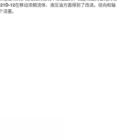
21D-12
在移动浓稠流体、液压油方面得到了改进。径向和轴
个活塞。