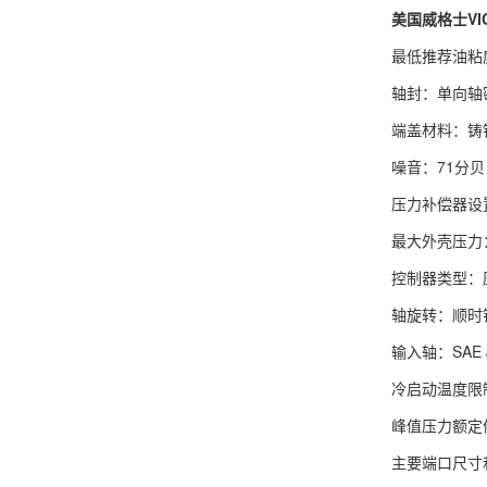
美国威格士VICK
最低推荐油粘度：
轴封：单向轴
端盖材料：铸
噪音：71分贝
压力补偿器设置
最大外壳压力：
控制器类型：
轴旋转：顺时
输入轴：SAE J
冷启动温度限
峰值压力额定值
主要端口尺寸和位置