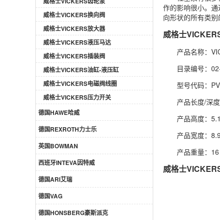
威格士VICKERS齿轮泵
作的影响很小。通
威格士VICKERS换向阀
向形状的所有类别
威格士VICKERS放大器
威格士VICKE
威格士VICKERS液压马达
产品名称：VICK
威格士VICKERS插装阀
目录编号：02-
威格士VICKERS油缸-液压缸
威格士VICKERS电磁阀线圈
型号代码：PVQ1
威格士VICKERS压力开关
产品长度/深度：
德国HAWE哈威
产品高度：5.1
德国REXROTH力士乐
产品宽度：8.9
英国BOWMAN
产品重量：16
西班牙INTEVA因特威
威格士VICKER
德国ARI艾瑞
德国VAG
德国HONSBERG豪斯派克