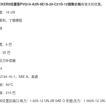
ERS柱塞泵PVQ10-A2R-SE1S-20-C21D-12销售价格
有很大的优惠。
16 cSt
密封，丁腈橡胶
铁
：0 巴
35 巴
压力补偿器
针
744-16-1，SAE A，直键
制：50℃
：210 巴
后端口;吸力：1.625-12 UN-2B SAE O 形圈;压力：1.0625-12 UN-2