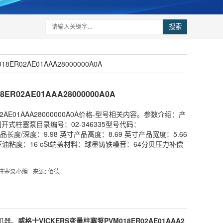
搜索
ER02AE01AAA28000000A0A
R02AE01AAA28000000A0A
02AE01AAA28000000A0A价格-型号相关内容。参数介绍：产
M 系列开式柱塞泵目录编号：02-346335型号代码：
A0A产品长度/深度：9.98 英寸产品高度：8.69 英寸产品宽度：5.66
油粘度：16 cSt端盖材料：球墨铸铁噪音：64分贝压力补偿
。
S柱塞泵小编
来源: 佰德
机器。
威格士
VICKERS
变量柱塞泵PVM018ER02AE01AAA2