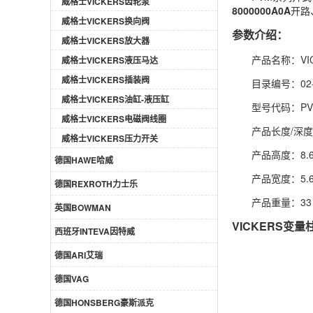
威格士VICKERS齿轮泵
8000000A0A
开路
威格士VICKERS换向阀
参数介绍：
威格士VICKERS放大器
产品名称：VICK
威格士VICKERS液压马达
威格士VICKERS插装阀
目录编号：02-
威格士VICKERS油缸-液压缸
型号代码：PVM0
威格士VICKERS电磁阀线圈
产品长度/深度：
威格士VICKERS压力开关
产品高度：8.6
德国HAWE哈威
产品宽度：5.6
德国REXROTH力士乐
产品重量：33
英国BOWMAN
VICKERS变
西班牙INTEVA因特威
德国ARI艾瑞
德国VAG
德国HONSBERG豪斯派克