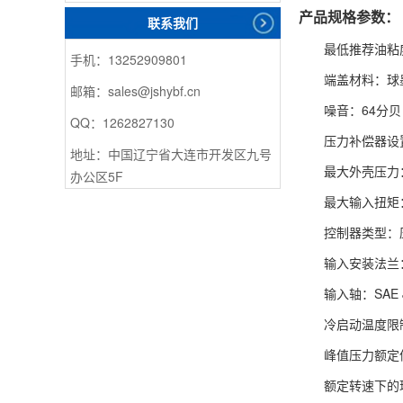
产品规格参数：
联系我们
最低推荐油粘度：
手机：13252909801
端盖材料：球
邮箱：sales@jshybf.cn
噪音：64分贝
QQ：1262827130
压力补偿器设置
地址：中国辽宁省大连市开发区九号
最大外壳压力：
办公区5F
最大输入扭矩：
控制器类型：
输入安装法兰：SA
输入轴：SAE J
冷启动温度限
峰值压力额定值
额定转速下的理