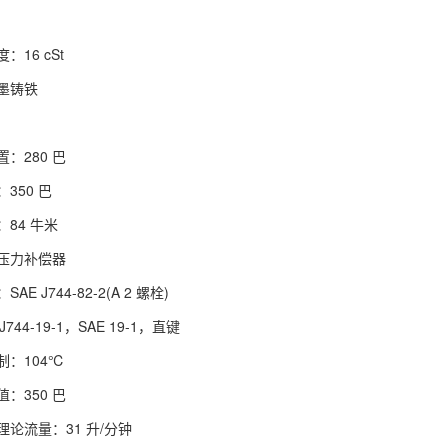
16 cSt
墨铸铁
：280 巴
350 巴
84 牛米
压力补偿器
E J744-82-2(A 2 螺栓)
744-19-1，SAE 19-1，直键
制：104℃
：350 巴
论流量：31 升/分钟