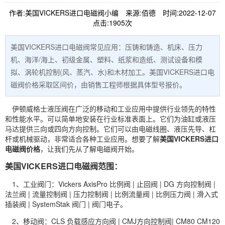
作者:美国VICKERS进口电磁阀小编
来源:佰德
时间:2022-12-07
点击:1905次
美国VICKERS进口电磁阀常见应用：压铸和铸造、机床、压力
机、海洋/海上、初级金属、塑料、纸浆和造纸、测试设备和模
拟、涡轮机控制(风、蒸汽、水)和木材加工。美国VICKERS进口电
磁阀价格采取区间价，由销售工程师根据具体型号报价。
伊顿威格士
液压阀
在广泛的移动和工业应用中提供行业领先的特性
和性能水平。可以简单地安装在行业标准表面上。它们为油缸或液压
马达
提供三向或四向方向控制。它们可以由电磁线圈、液压先导、杠
杆或机械驱动，非常适合各种工业应用。想要了解
美国
VICKERS
进口
电磁阀
价格
，让我们先从了解电磁阀开始。
美国VICKERS进口电磁阀范围：
1、工业阀门：Vickers AxisPro
比例阀
| 止回阀 | DG 方向控制阀 |
法兰阀 | 流量控制阀 | 压力控制阀 | 比例流量阀 | 比例压力阀 | 滑入式
插装阀
| SystemStak 阀门 | 阀门电子。
2、移动阀：CLS 负载感应方向阀 | CMJ方向控制阀| CM80 CM120