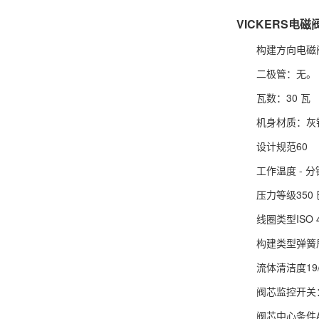
VICKERS电磁阀
构建方向电磁阀 
二极管：无。
瓦数：30 瓦
机身材质：灰
设计规范60
工作温度 - 分钟
压力等级350 
线圈类型ISO 
构建类型弹簧
流体清洁度19/
阀芯监控开关
阀芯中心条件A