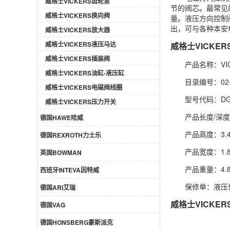
威格士VICKERS齿轮泵
节的阀芯。最常见
威格士VICKERS换向阀
量。液压方向控制
出，可与各种本安
威格士VICKERS放大器
威格士VICKERS液压马达
威格士VICKERS
威格士VICKERS插装阀
产品名称：VICK
威格士VICKERS油缸-液压缸
目录编号：02-
威格士VICKERS电磁阀线圈
型号代码：DG4V
威格士VICKERS压力开关
产品长度/深度：
德国HAWE哈威
产品高度：3.4
德国REXROTH力士乐
产品宽度：1.
英国BOWMAN
产品重量：4.8
西班牙INTEVA因特威
保修单：液压
德国ARI艾瑞
威格士VICKERS
德国VAG
德国HONSBERG豪斯派克