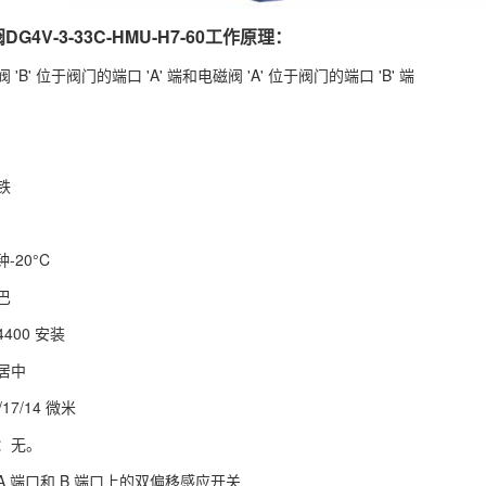
DG4V-3-33C-HMU-H7-60工作原理：
'B' 位于阀门的端口 'A' 端和电磁阀 'A' 位于阀门的端口 'B' 端
铁
-20°C
巴
4400 安装
居中
17/14 微米
：无。
 端口和 B 端口上的双偏移感应开关