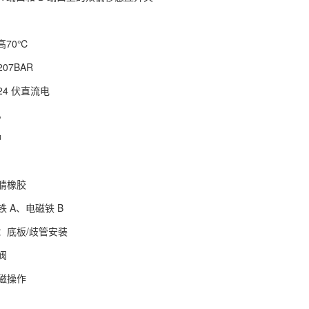
高70℃
07BAR
4 伏直流电
。
钟
腈橡胶
 A、电磁铁 B
：底板/歧管安装
阀
磁操作