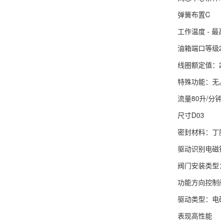
弹簧布置C
工作温度 - 最
油箱端口等级2
线圈额定值：2
特殊功能：无
流量80升/分
尺寸D03
密封材料：丁
驱动识别电磁铁
阀门安装类型
功能方向控制
驱动类型：电
表现高性能