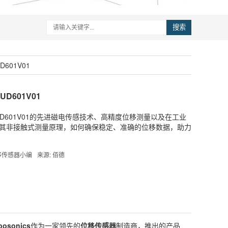
搜索
D601V01
UD601V01
070UD601V01的先进磁电传感技术、高精度位移测量以及在工业
其非接触式测量原理，如何确保稳定、准确的位移数据，助力
s位移传感器小编
来源: 佰德
posonics
作为一家领先的
位移传感器
制造商，推出的产品