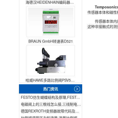
海德汉HEIDENHAIN编码器ERN1387204862S14-70
Temposoni
传感器本体和磁性
传感器本体内
这种非接触式的测
BRAUN GmbH转速表D521
哈威HAWE多路比例阀PSV51-3
热门资讯
FESTO仿生蝴蝶结构及原理,FESTO仿生蝴蝶具有什么功能
电磁阀上的三根线怎么接,三线制电磁阀接线
德国REXROTH变频器故障代码及故障解决方法
比例阀调节压力和流量,流量比例阀的控制方法