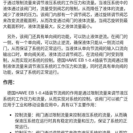
于通过限制流量来调节液压系统的工作压力和流量。当液压系统中的
液体通过该阀门时，流量受到阀芯的限制，从而降低了液体的流速，
减少了液体的压力。该阀门内部有一个调节阀芯，通过旋转调节阀芯
来改变流道截面积，从而改变通过阀门的液体流量。当阀芯旋转到最
大截面积时，液体流量最大，反之液体流量最小。
另外，该阀门还具有
单向阀
的功能，可以防止液体逆流。在阀门的
一侧，有一个单向阀，可以防止逆流，确保液体只能从一侧流过阀
门，从而保证了系统的正常运行。当液体从单向节流阀的输入口流向
输出口时，单向阀关闭，液体流过调节阀芯，在流经阀门时受到限
制，从而实现对系统的控制。德国HAWE EB 1-0.4插装节流阀通过限
制液体流量来调节液压系统的工作压力和流量，同时还具有单向阀的
功能，保证了系统的正常运行。
作用：
德国HAWE EB 1-0.4插装节流阀的作用是通过限制流量来调节液压
系统的工作压力和流量，从而实现对系统的控制。该阀门可以被广泛
应用于工业和移动设备应用中，具有以下主要作用：
控制流量：阀门通过限制流量来控制液压系统的流量，从而确
保液压系统在运行时具有稳定的流量和压力，保证了系统的正
常运行。
控制压力：阀门通过调节阀芯来改变液压系统的流量，从而控