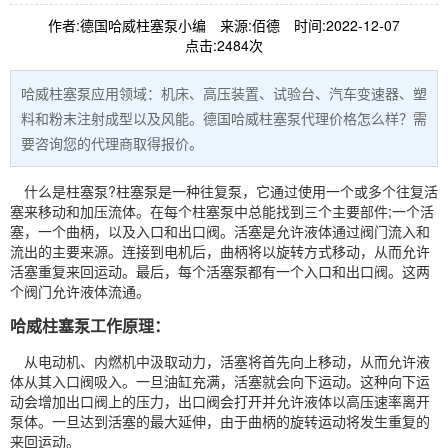
作者:德国哈威柱塞泵小编
来源:佰德
时间:2022-12-07
点击:2484次
哈威柱塞泵应用领域：机床、高压装置、试验台、汽车变速器、塑
料和粉末注射成型以及风能。德国哈威柱塞泵代理价格怎么样？需
要咨询您的代理商取得报价。
什么是
柱塞泵
?柱塞泵是一种往复泵，它通过使用一个或多个往复活
塞来移动和加压流体。在每个柱塞泵中总能找到三个主要部件;一个活
塞，一个曲柄，以及入口和出口阀。活塞是允许液体通过阀门流入和
流出的主要来源。连接到电机后，曲柄将以旋转方式移动，从而允许
活塞重复来回运动。最后，每个活塞泵都有一个入口和出口阀。这两
个阀门允许液体流通。
哈威柱塞泵工作原理：
从电动机、内燃机中汲取动力，活塞将首先向上移动，从而允许液
体从其入口阀吸入。一旦油缸充满，活塞就会向下运动。这种向下运
动会增加出口阀上的压力，出口阀会打开并允许液体以高压速率离开
泵体。一旦达到活塞的最大延伸，由于曲柄的旋转运动将发生重复的
来回运动。