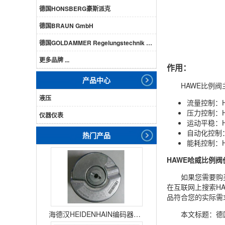
德国HONSBERG豪斯派克
德国BRAUN GmbH
德国GOLDAMMER Regelungstechnik GmbH
更多品牌 ...
作用：
产品中心
HAWE比例
液压
流量控制：
压力控制：
仪器仪表
运动平稳：
自动化控制
热门产品
能耗控制：
HAWE哈威比例阀
如果您需要购
在互联网上搜索H
品符合您的实际需
海德汉HEIDENHAIN编码器ERN1387204862S14-70
本文标题：德