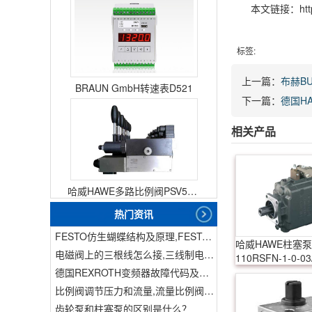
本文链接：http
标签:
上一篇：
布赫B
BRAUN GmbH转速表D521
下一篇：
德国H
相关产品
哈威HAWE多路比例阀PSV51-3
热门资讯
FESTO仿生蝴蝶结构及原理,FESTO仿生蝴蝶具有什么功能
哈威HAWE柱塞泵V
电磁阀上的三根线怎么接,三线制电磁阀接线
110RSFN-1-0-03
280
德国REXROTH变频器故障代码及故障解决方法
比例阀调节压力和流量,流量比例阀的控制方法
齿轮泵和柱塞泵的区别是什么？