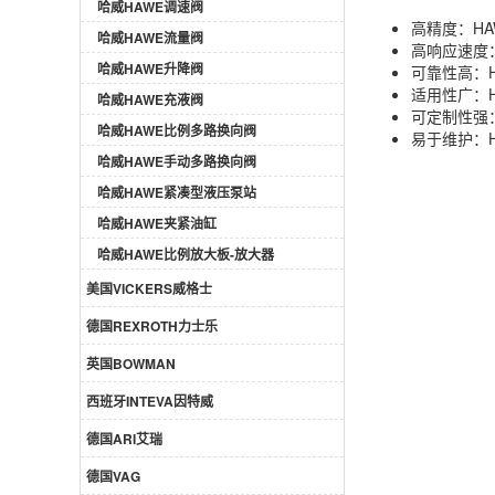
哈威HAWE调速阀
高精度：H
哈威HAWE流量阀
高响应速度
哈威HAWE升降阀
可靠性高：
适用性广：
哈威HAWE充液阀
可定制性强
哈威HAWE比例多路换向阀
易于维护：
哈威HAWE手动多路换向阀
哈威HAWE紧凑型液压泵站
哈威HAWE夹紧油缸
哈威HAWE比例放大板-放大器
美国VICKERS威格士
德国REXROTH力士乐
英国BOWMAN
西班牙INTEVA因特威
德国ARI艾瑞
德国VAG