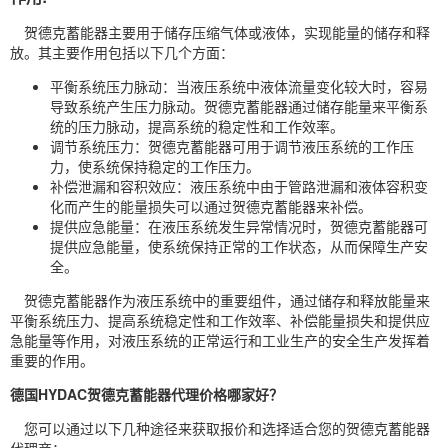
贺德克蓄能器主要用于储存压缩气体或液体，实现能量的储存和释
放。其主要作用包括以下几个方面：
平衡系统压力脉动：当液压系统中液体流量变化较大时，容易
导致系统产生压力脉动。贺德克蓄能器通过储存能量来平衡系
统的压力脉动，提高系统的稳定性和工作效率。
调节系统压力：贺德克蓄能器可用于调节液压系统的工作压
力，使系统保持稳定的工作压力。
补偿泄漏和容积效应：液压系统中由于管路泄漏和液体容积变
化而产生的能量损失可以通过贺德克蓄能器来补偿。
提供应急能量：在液压系统发生异常情况时，贺德克蓄能器可
提供应急能量，使系统保持正常的工作状态，从而保障生产安
全。
贺德克蓄能器作为液压系统中的重要组件，通过储存和释放能量来
平衡系统压力、提高系统稳定性和工作效率、补偿能量损失和提供应
急能量等作用，对液压系统的正常运行和工业生产的安全生产发挥着
重要的作用。
德国HYDAC贺德克蓄能器代理价格哪家好？
您可以通过以下几种途径来获取报价和选择适合您的贺德克蓄能器