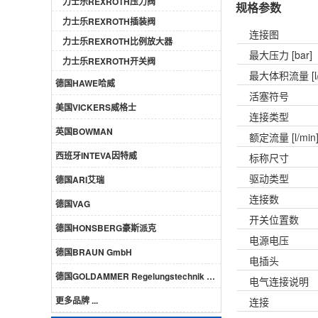
力士乐REXROTH压力阀
规格参数
力士乐REXROTH插装阀
连接图
力士乐REXROTH比例放大器
最大压力 [bar]
力士乐REXROTH开关阀
最大体积流量 [l/
德国HAWE哈威
活塞符号
美国VICKERS威格士
连接类型
英国BOWMAN
额定流量 [l/min
西班牙INTEVA因特威
标称尺寸
驱动类型
德国ARI艾瑞
连接数
德国VAG
开关位置数
德国HONSBERG豪斯派克
电源电压
德国BRAUN GmbH
电插头
德国GOLDAMMER Regelungstechnik GmbH
电气连接说明
更多品牌 ...
连接