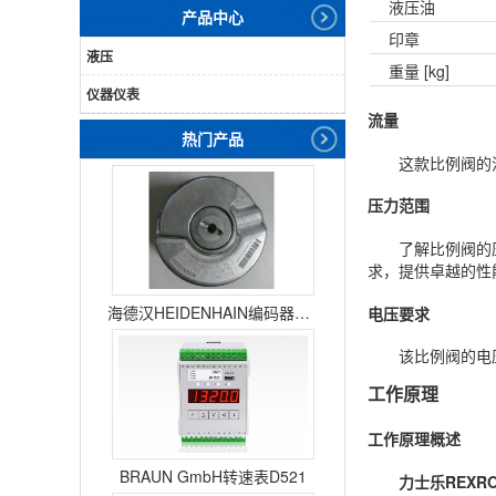
液压油
产品中心
印章
液压
重量 [kg]
仪器仪表
流量
热门产品
这款比例阀的
压力范围
了解比例阀的
求，提供卓越的性
海德汉HEIDENHAIN编码器ERN1387204862S14-70
电压要求
该比例阀的电
工作原理
工作原理概述
BRAUN GmbH转速表D521
力士乐REXROT