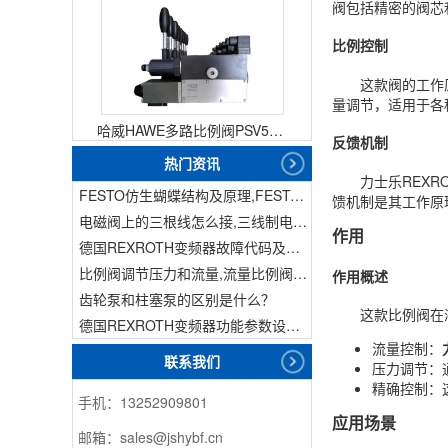
阀包括精密的阀芯
比例控制
这款阀的工作
量调节，适用于各
哈威HAWE多路比例阀PSV51-3
反馈机制
热门资讯
力士乐REXR
FESTO仿生蝴蝶结构及原理,FESTO仿生蝴蝶具有什么功能
馈机制是其工作原
电磁阀上的三根线怎么接,三线制电磁阀接线
作用
德国REXROTH变频器故障代码及故障解决方法
比例阀调节压力和流量,流量比例阀的控制方法
作用概述
齿轮泵和柱塞泵的区别是什么？
这款比例阀在
德国REXROTH变频器功能参数设置与操作方法介绍。
流量控制：
联系我们
压力调节：
精确控制：
手机：13252909801
应用场景
邮箱：sales@jshybf.cn