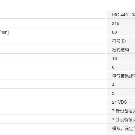
ISO 4401-0
315
min]
80
符号 E1
板式结构
]
16
6
电气带集成
4
3
24 VDC
7 针设备插头 
7 针设备插头 
模拟，设定值 