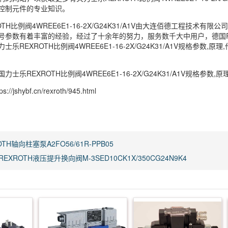
控制元件的专业知识。
OTH比例阀4WREE6E1-16-2X/G24K31/A1V由大连佰德工程技术
号参数有着丰富的经验，经过了十余年的努力，服务数千大中用户，德国R
乐REXROTH比例阀4WREE6E1-16-2X/G24K31/A1V规格
士乐REXROTH比例阀4WREE6E1-16-2X/G24K31/A1V规格参数,原
/jshybf.cn/rexroth/945.html
OTH轴向柱塞泵A2FO56/61R-PPB05
EXROTH液压提升换向阀M-3SED10CK1X/350CG24N9K4