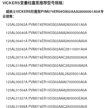
VICKERS变量柱塞泵推荐型号规格：
威格士VICKERS柱塞泵PVM074ER09GS02AAA28000001A0A专
业销售：
123AL02062A PVM074ER09GS02AAA28000001A0A
123AL00040A PVM074ER09GS02AAA28000000A0A
123AL00401A PVM074ER09GS02AAA2800000AA0A
123AL02242A PVM074ER09GS02AAC28110001A0A
123AL00741A PVM074ER09GS02AAC28200000A0A
123AL01994A PVM074ER09GS02AAC2820000AA0A
123AL02248A PVM074ER09GS02AAL28205001A0A
123AL00037A PVM074ER10GS02AAA07000000A0A
123AL01504A PVM074ER10GS02AAA28000000A0A
123AL01527A PVM074ER10GS02AAA2800000EA0A
123AL01999A PVM074ER10GS02AAC28200000A0A