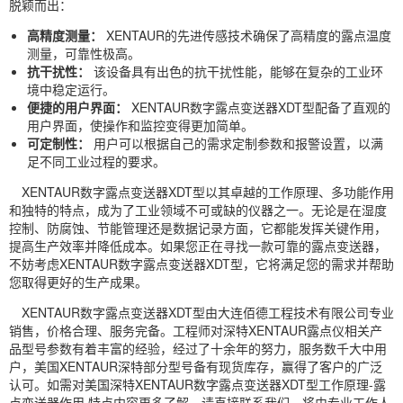
脱颖而出：
高精度测量：
XENTAUR的先进传感技术确保了高精度的露点温度
测量，可靠性极高。
抗干扰性：
该设备具有出色的抗干扰性能，能够在复杂的工业环
境中稳定运行。
便捷的用户界面：
XENTAUR数字露点变送器XDT型配备了直观的
用户界面，使操作和监控变得更加简单。
可定制性：
用户可以根据自己的需求定制参数和报警设置，以满
足不同工业过程的要求。
XENTAUR数字露点变送器XDT型以其卓越的工作原理、多功能作用
和独特的特点，成为了工业领域不可或缺的仪器之一。无论是在湿度
控制、防腐蚀、节能管理还是数据记录方面，它都能发挥关键作用，
提高生产效率并降低成本。如果您正在寻找一款可靠的露点变送器，
不妨考虑XENTAUR数字露点变送器XDT型，它将满足您的需求并帮助
您取得更好的生产成果。
XENTAUR数字露点变送器XDT型由大连佰德工程技术有限公司专业
销售，价格合理、服务完备。工程师对深特XENTAUR露点仪相关产
品型号参数有着丰富的经验，经过了十余年的努力，服务数千大中用
户，美国XENTAUR深特部分型号备有现货库存，赢得了客户的广泛
认可。如需对美国深特XENTAUR数字露点变送器XDT型工作原理-露
点变送器作用,特点内容更多了解，请直接联系我们，将由专业工作人