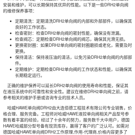
安装和维护，可以长期保持其优异的性能。以下是一些DRH2单向阀
的维修保养事项：
定期清洗：定期清洗DRH2单向阀的内部和外部部件，以确保其
良好的工作状态。
检查密封：检查DRH2单向阀的密封性能，确保没有泄漏。
检查阀芯：定期检查DRH2单向阀的阀芯，确保其光滑无损。
更换密封圈：如果DRH2单向阀的密封圈磨损或老化，需要及时
更换。
保持清洁：保持液压油的清洁，以免污染DRH2单向阀的内部部
件。
定期维护：定期检查DRH2单向阀的工作状态和性能，以确保其
长期稳定运行。
正确的维护保养可以延长DRH2单向阀的使用寿命和性能，保证其
在液压系统中的可靠性和安全性。建议在维修DRH2单向阀之前，请
参考相关的维护手册或咨询专业的技术人员。
哈威HAWE单向阀DRH2由大连佰德工程技术有限公司专业销售，价
格合理、服务完备。工程师对哈威HAWE液控单向阀相关产品型号参
数有着丰富的经验，经过了十余年的努力，服务数千大中用户，德国
HAWE哈威部分型号备有现货库存，赢得了客户的广泛认可。如需对
德国哈威HAWE单向阀DRH2工作原理,作用-代理商,价格内容更多了