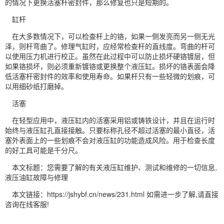
的情况下更换活塞杆密封件，那么修复也只是短期的。
缸杆
在大多数情况下，可以检查杆上的铬，如果一侧发亮而另一侧无光
泽，则杆弯曲了。修理气缸时，应经常检查杆的直线度。弯曲的杆可
以使用压力机进行校正。虽然在此过程中可以防止损坏硬铬镀层，但
如果铬损坏，则必须重新镀铬或更换整个液压缸。损坏的铬表面会降
低活塞杆密封件的效率和使用寿命。如果杆只有一些轻微的划痕，可
以用细砂纸打磨掉。
活塞
在轻型应用中，液压缸内的活塞采用铝或铸铁设计，并且在运行时
始终与液压缸孔直接接触。只要标称孔径不超过活塞的最小直径，活
塞外表面上的一些划痕不会对液压缸的功能造成风险。用于检查长度
的好工具可能是千分尺。
本文标题：您需要了解的有关液压缸维护、测试和维修的一切信息,
液压油缸故障与修理
本文链接：https://jshybf.cn/news/231.html 如需进一步了解,请直接
咨询在线客服!