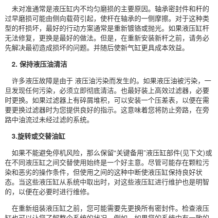
未对准通常是液压缸内不均匀磨损的主要原因。轴承密封件和杆的
过早磨损可能由侧向载荷引起，使杆在轴承的一侧摩擦。对于这种类
型的杆损坏，最好的行动方案通常是重新镀铬或抛光。如果液压缸杆
无法修复，更换是最好的做法。但是，在重新安装新杆之前，请务必
先解决最初造成损坏的问题。并随后使新气缸更具成本效益。
2. 保持液压油清洁
许多液压故障是由于 液压油污染而发生的。如果液压油被污染，一
旦发现任何污染，必须立即彻底清洁。也最好装上高效过滤器，必要
时更换。如果过滤器上有碎屑堆积，可以安装一个压差表，以便在需
要更换过滤器时为您提供良好的指示。这意味着您将防止旁路，在旁
路中油流过未经过滤的系统。
3.旋转或交替油缸
如果不能避免停机风险，那么保留“关键备用”液压缸部件(见下文)或
在不同液压缸之间交替使用始终是一个好主意。尽管可能存在颗粒污
染和恶劣的操作条件，但使用之间的这种中断使液压缸保持良好状
态。当这些液压缸从系统中取出时，对这些液压缸进行维护也是明智
的，以便在必要时进行维修。
在重新组装液压缸之前，您可能需要先更换所有密封件。检查液压
缸也可以让您了解整个系统的状况。例如，如果您的系统中有一致的