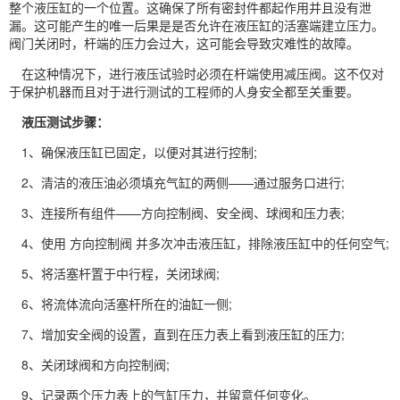
整个液压缸的一个位置。这确保了所有密封件都起作用并且没有泄
漏。这可能产生的唯一后果是是否允许在液压缸的活塞端建立压力。
阀门关闭时，杆端的压力会过大，这可能会导致灾难性的故障。
在这种情况下，进行液压试验时必须在杆端使用减压阀。这不仅对
于保护机器而且对于进行测试的工程师的人身安全都至关重要。
液压测试步骤：
1、确保液压缸已固定，以便对其进行控制;
2、清洁的液压油必须填充气缸的两侧——通过服务口进行;
3、连接所有组件——方向控制阀、安全阀、球阀和压力表;
4、使用 方向控制阀 并多次冲击液压缸，排除液压缸中的任何空气;
5、将活塞杆置于中行程，关闭球阀;
6、将流体流向活塞杆所在的油缸一侧;
7、增加安全阀的设置，直到在压力表上看到液压缸的压力;
8、关闭球阀和方向控制阀;
9、记录两个压力表上的气缸压力，并留意任何变化。